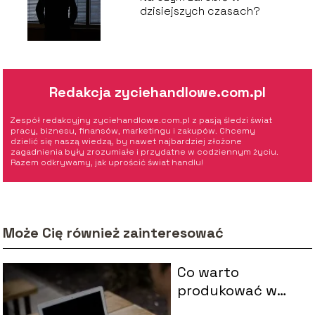
dzisiejszych czasach?
Redakcja zyciehandlowe.com.pl
Zespół redakcyjny zyciehandlowe.com.pl z pasją śledzi świat
pracy, biznesu, finansów, marketingu i zakupów. Chcemy
dzielić się naszą wiedzą, by nawet najbardziej złożone
zagadnienia były zrozumiałe i przydatne w codziennym życiu.
Razem odkrywamy, jak uprościć świat handlu!
Może Cię również zainteresować
Co warto
produkować w
dzisiejszych