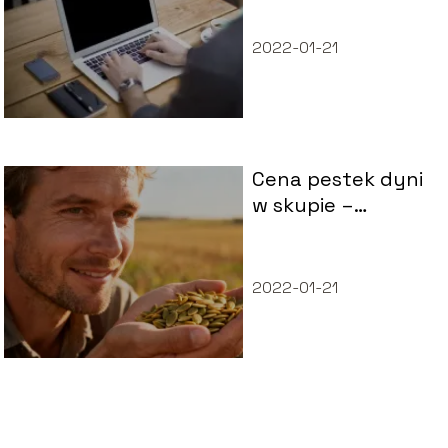
czasach?
2022-01-21
Cena pestek dyni
w skupie –
aktualne stawki i
czynniki
wpływające
2022-01-21