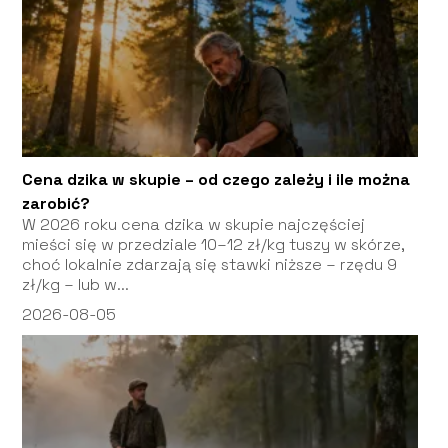
Cena dzika w skupie – od czego zależy i ile można
zarobić?
W 2026 roku cena dzika w skupie najczęściej
mieści się w przedziale 10–12 zł/kg tuszy w skórze,
choć lokalnie zdarzają się stawki niższe – rzędu 9
zł/kg – lub w...
2026-08-05