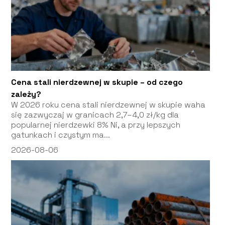
Cena stali nierdzewnej w skupie – od czego
zależy?
W 2026 roku cena stali nierdzewnej w skupie waha
się zazwyczaj w granicach 2,7–4,0 zł/kg dla
popularnej nierdzewki 8% Ni, a przy lepszych
gatunkach i czystym ma...
2026-08-06