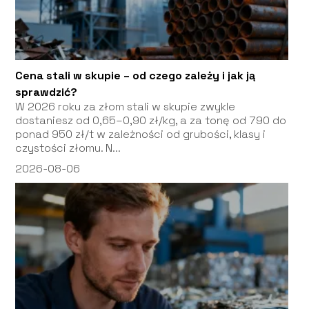
Cena stali w skupie – od czego zależy i jak ją
sprawdzić?
W 2026 roku za złom stali w skupie zwykle
dostaniesz od 0,65–0,90 zł/kg, a za tonę od 790 do
ponad 950 zł/t w zależności od grubości, klasy i
czystości złomu. N...
2026-08-06