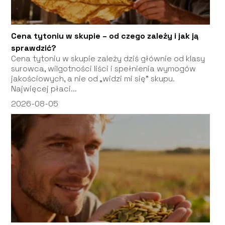
Cena tytoniu w skupie – od czego zależy i jak ją
sprawdzić?
Cena tytoniu w skupie zależy dziś głównie od klasy
surowca, wilgotności liści i spełnienia wymogów
jakościowych, a nie od „widzi mi się” skupu.
Najwięcej płaci...
2026-08-05