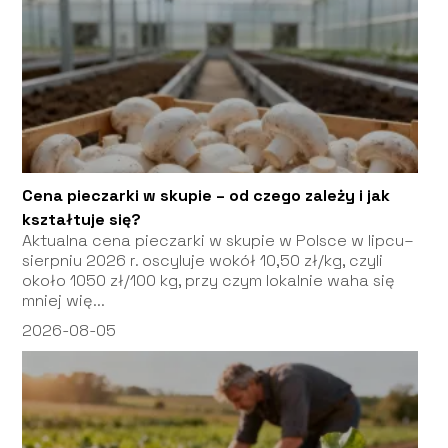
Cena pieczarki w skupie – od czego zależy i jak
kształtuje się?
Aktualna cena pieczarki w skupie w Polsce w lipcu–
sierpniu 2026 r. oscyluje wokół 10,50 zł/kg, czyli
około 1050 zł/100 kg, przy czym lokalnie waha się
mniej wię...
2026-08-05