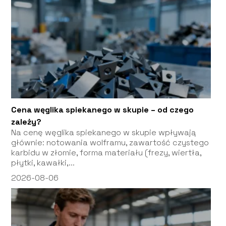
Cena węglika spiekanego w skupie – od czego
zależy?
Na cenę węglika spiekanego w skupie wpływają
głównie: notowania wolframu, zawartość czystego
karbidu w złomie, forma materiału (frezy, wiertła,
płytki, kawałki,...
2026-08-06