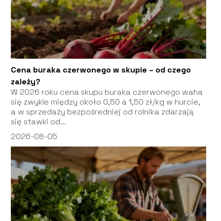
Cena buraka czerwonego w skupie – od czego
zależy?
W 2026 roku cena skupu buraka czerwonego waha
się zwykle między około 0,50 a 1,50 zł/kg w hurcie,
a w sprzedaży bezpośredniej od rolnika zdarzają
się stawki od...
2026-08-05