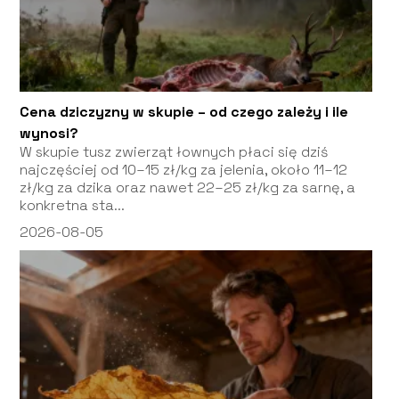
Cena dziczyzny w skupie – od czego zależy i ile
wynosi?
W skupie tusz zwierząt łownych płaci się dziś
najczęściej od 10–15 zł/kg za jelenia, około 11–12
zł/kg za dzika oraz nawet 22–25 zł/kg za sarnę, a
konkretna sta...
2026-08-05