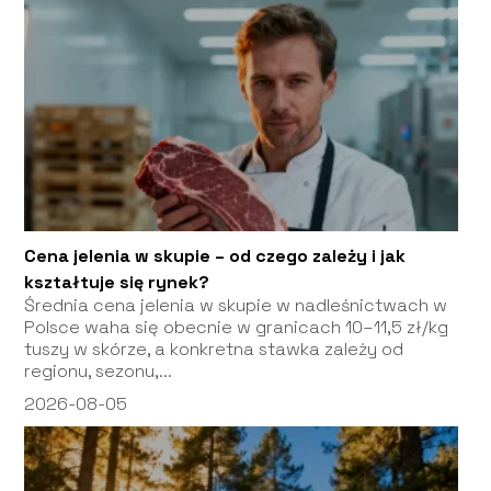
Cena jelenia w skupie – od czego zależy i jak
kształtuje się rynek?
Średnia cena jelenia w skupie w nadleśnictwach w
Polsce waha się obecnie w granicach 10–11,5 zł/kg
tuszy w skórze, a konkretna stawka zależy od
regionu, sezonu,...
2026-08-05