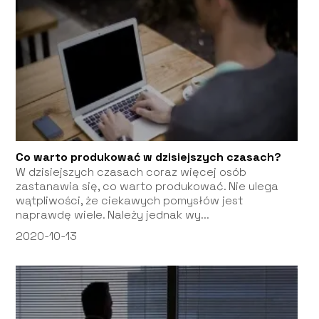
Co warto produkować w dzisiejszych czasach?
W dzisiejszych czasach coraz więcej osób
zastanawia się, co warto produkować. Nie ulega
wątpliwości, że ciekawych pomysłów jest
naprawdę wiele. Należy jednak wy...
2020-10-13