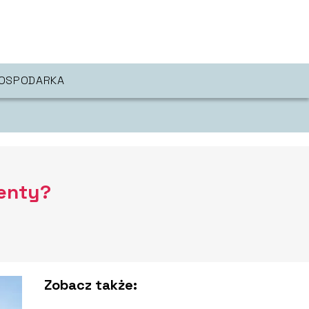
OSPODARKA
menty?
Zobacz także: