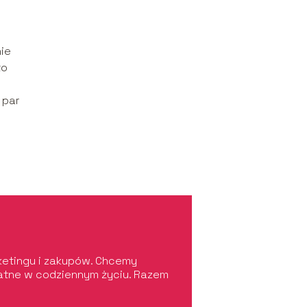
nie
to
 par
rketingu i zakupów. Chcemy
ydatne w codziennym życiu. Razem