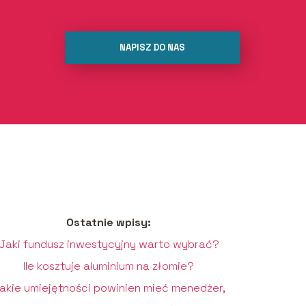
NAPISZ DO NAS
Ostatnie wpisy:
Jaki fundusz inwestycyjny warto wybrać?
Ile kosztuje aluminium na złomie?
akie umiejętności powinien mieć menedżer,