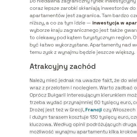
Do niedawna zagraniczny rynek inwestycyjny by
coraz lepsze zarobki skłaniają inwestorów do 
apartamentów jest zagranica. Tam bardzo cz
niższy, a co za tym idzie —
inwestycja w apa
wyborze kraju zagranicznego jest także gwar
to ciekawy pod kątem turystycznym region. O
być łatwo wykorzystane. Apartamenty nad wod
temu zysk z wynajmu będzie jeszcze większy.
Atrakcyjny zachód
Należy mieć jednak na uwadze fakt, że do wie
wraz z przelotem i noclegiem. Warto zadbać 
Oprócz Bułgarii interesującym kierunkiem mo
trzeba wydać przynajmniej 60 tysięcy euro, c
Drożej jest też w Grecji,
Francji
czy Włoszech 
i dużym tarasem kosztuje 130 tysięcy euro, czy
kluczowa. Według opinii podróżujących druga lu
możliwość wynajmu apartamentu kilka kroków 