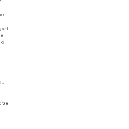
e
wet
jest
że
ki
tu.
orze