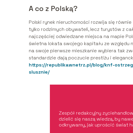
A co z Polską?
Polski rynek nieruchomości rozwija się równie 
tylko rodzimych obywateli, lecz turystów z ca
najczęściej odwiedzane miejsca na mapie Pol
świetna lokata swojego kapitału ze względu 
na swoje pierwsze mieszkanie wybiera tak 
standardzie dają poczucie prestiżu i eleganc
https://republikawnetrz.pl/blog/knf-ostrz
slusznie/
Zespół redakcyjny zyciehandlowe
dzielić się naszą wiedzą, by na
odkrywamy, jak uprościć świat h