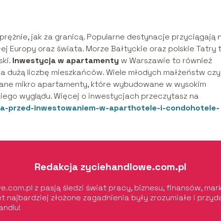
prężnie, jak za granicą. Popularne destynacje przyciągają 
łej Europy oraz świata. Morze Bałtyckie oraz polskie Tatry 
ski.
Inwestycja w apartamenty
w Warszawie to również
na dużą liczbę mieszkańców. Wiele młodych małżeństw czy
zwane mikro apartamenty, które wybudowane w wysokim
kiego wyglądu. Więcej o inwestycjach przeczytasz na
ega-przed-inwestowaniem-w-aparthotele-i-condohotele-
Redakcja zyciehandlowe.com.pl
.com.pl z pasją śledzi świat pracy, biznesu, finansów, ma
wet najbardziej złożone zagadnienia były zrozumiałe i prz
andlu!