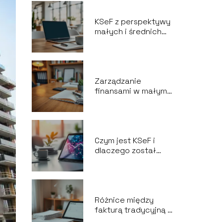
KSeF z perspektywy
małych i średnich
firm – co warto
wiedzieć?
Zarządzanie
finansami w małym
biznesie – kluczowe
strategie i porady
Czym jest KSeF i
dlaczego został
wprowadzony?
Wyjaśniamy!
Różnice między
fakturą tradycyjną a
fakturą w KSeF – co