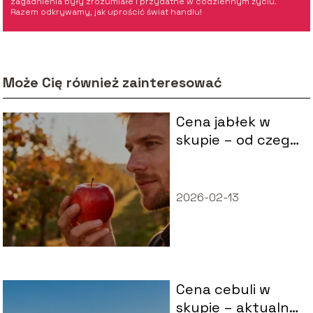
zagadnienia były zrozumiałe i przydatne w codziennym życiu.
Razem odkrywamy, jak uprościć świat handlu!
Może Cię również zainteresować
Cena jabłek w
skupie – od czego
zależy i jak
kształtuje się
rynek?
2026-02-13
Cena cebuli w
skupie – aktualne