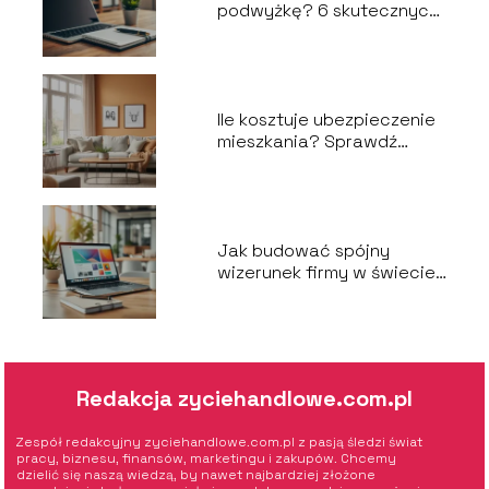
podwyżkę? 6 skutecznych
kroków do sukcesu
Ile kosztuje ubezpieczenie
mieszkania? Sprawdź
aktualne ceny!
Jak budować spójny
wizerunek firmy w świecie
cyfrowym?
Redakcja zyciehandlowe.com.pl
Zespół redakcyjny zyciehandlowe.com.pl z pasją śledzi świat
pracy, biznesu, finansów, marketingu i zakupów. Chcemy
dzielić się naszą wiedzą, by nawet najbardziej złożone