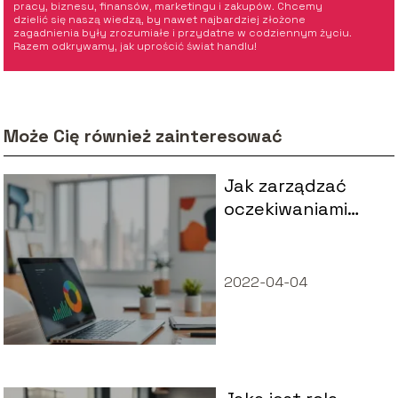
pracy, biznesu, finansów, marketingu i zakupów. Chcemy
dzielić się naszą wiedzą, by nawet najbardziej złożone
zagadnienia były zrozumiałe i przydatne w codziennym życiu.
Razem odkrywamy, jak uprościć świat handlu!
Może Cię również zainteresować
Jak zarządzać
oczekiwaniami
klientów w
obsłudze?
2022-04-04