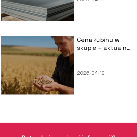
Cena łubinu w
skupie – aktualne
notowania i
czynniki
wpływające
2026-04-19