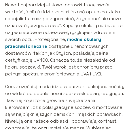
Nawet najbardziej stylowe oprawki tracą swoją
wartość, jeśli nie idzie za nimi jakość optyczna. Jako
specjalista muszę przypomnieć, że „modne” nie może
oznaczać „przypadkowe”. Kupując okulary na bazarze
czy w sieciówce odzieżowej, ryzykujesz zdrowiem
swoich oczu. Profesjonalne,
modne okulary
przeciwsłoneczne
dostępne u renomowanych
dostawców, takich jak Stylion, posiadają pełną
certyfikację UV400. Oznacza to, że niezależnie od
koloru soczewki, Twój wzrok jest chroniony przed
pełnym spektrum promieniowania UVA i UVB.
Coraz częściej moda idzie w parze z funkcjonalnością,
co widać po popularności soczewek polaryzacyjnych.
Dawniej kojarzone głównie z wędkarzami i
kierowcami, dziś polaryzacyjne soczewki montowane
są w najpiękniejszych damskich i męskich oprawkach.
Niwelują one rażące odblaski i poprawiają kontrast,
co sprawia, że oczy mniej się męczą. Wybierając