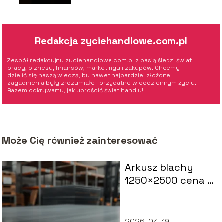
Redakcja zyciehandlowe.com.pl
Zespół redakcyjny zyciehandlowe.com.pl z pasją śledzi świat
pracy, biznesu, finansów, marketingu i zakupów. Chcemy
dzielić się naszą wiedzą, by nawet najbardziej złożone
zagadnienia były zrozumiałe i przydatne w codziennym życiu.
Razem odkrywamy, jak uprościć świat handlu!
Może Cię również zainteresować
Arkusz blachy
1250×2500 cena –
gdzie kupić i na co
zwrócić uwagę?
2026-04-19