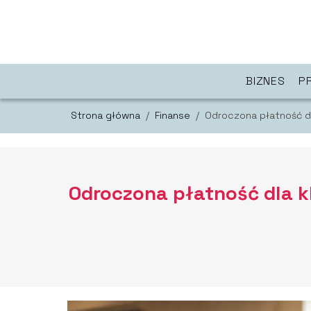
BIZNES
P
Strona główna
/
Finanse
/
Odroczona płatność d
Odroczona płatność dla k