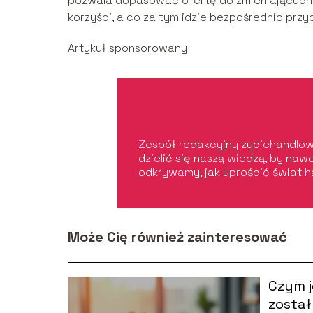
pozwala dopasować ofertę do zmieniających s
korzyści, a co za tym idzie bezpośrednio przyc
Artykuł sponsorowany
Zespół redakcyjny zyciehandlowe
dzielić się naszą wiedzą, by na
odkrywamy, jak uprościć świat h
Może Cię również zainteresować
Czym j
zosta