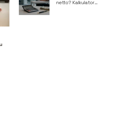
netto? Kalkulator
wynagrodzeń
u