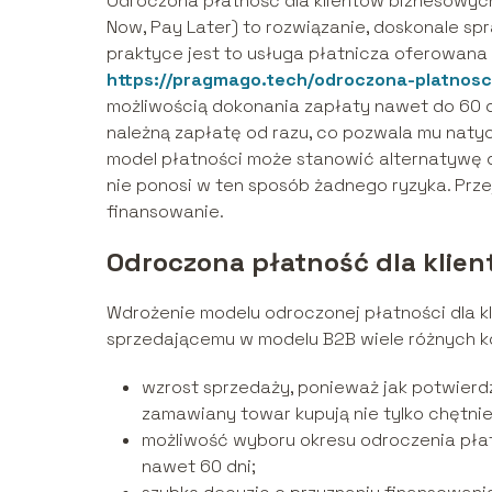
Odroczona płatność dla klientów biznesowych
Now, Pay Later) to rozwiązanie, doskonale s
praktyce jest to usługa płatnicza oferowana 
https://pragmago.tech/odroczona-platnosc
możliwością dokonania zapłaty nawet do 60 dn
należną zapłatę od razu, co pozwala mu natyc
model płatności może stanowić alternatywę d
nie ponosi w ten sposób żadnego ryzyka. Prze
finansowanie.
Odroczona płatność dla klien
Wdrożenie modelu odroczonej płatności dla 
sprzedającemu w modelu B2B wiele różnych ko
wzrost sprzedaży, ponieważ jak potwierdz
zamawiany towar kupują nie tylko chętniej
możliwość wyboru okresu odroczenia płat
nawet 60 dni;