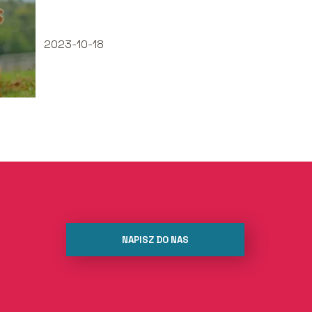
zapewnić wysoką
wydajność stada w
przyszłości?
2023-10-18
NAPISZ DO NAS