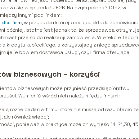
 znana również jako model kup teraz, zapłać później (Buy
prawdza się w sprzedaży B2B. Na czym polega? Otóż, w
między innymi pod linkiem:
-dla-firm
, w przypadku której kupujący składa zamówienie
i później. Istotne jest jednak to, że sprzedawca otrzymuj
hmiast przejść do realizacji zamówienia. W efekcie tego t
la kredytu kupieckiego, a korzystający z niego sprzedawc
jmuje je bowiem dostawca usługi, czyli firma oferująca
tów biznesowych – korzyści
klientów biznesowych może przynieść przedsiębiorstwu
rzyści. Wymienić wśród nich należy między innymi:
ają różne badania firmy, które nie muszą od razu płacić za
, ale również więcej;
ności, ponieważ w praktyce może on wynieść 14, 21,30, 45,