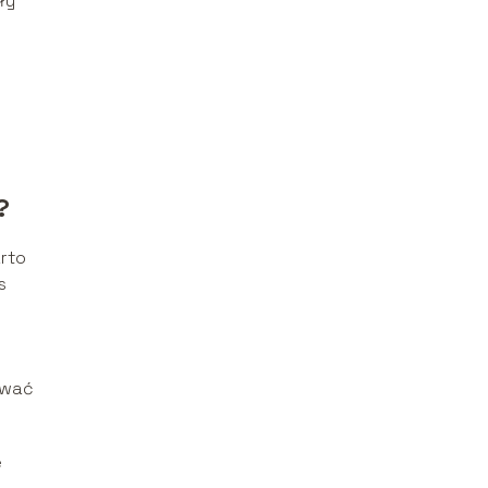
ły
?
rto
s
ować
e