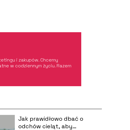
rketingu i zakupów. Chcemy
ydatne w codziennym życiu. Razem
Jak prawidłowo dbać o
odchów cieląt, aby