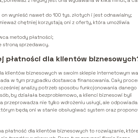
, ponieważ z reguły jest ona wydawana w kilka minut, a ca
 on wynieść nawet do 100 tys. złotych i jest odnawialny;
ieważ chętniej korzystają oni z oferty, która umożliwia
awca metody płatności;
ze stroną sprzedawcy.
j płatności dla klientów biznesowych
la klientów biznesowych w swoim sklepie internetowym wa
iada w tym przypadku dostawca finansowania. Cały proce
cześniej analizy potrzeb sposobu funkcjonowania danego
ób, by działała bezproblemowo, a klienci biznesowi byli
a przeprowadza nie tylko wdrożeniu usługi, ale odpowiada
i którym będą oni w stanie obsługiwać system oraz propon
a płatność dla klientów biznesowych to rozwiązanie, któr