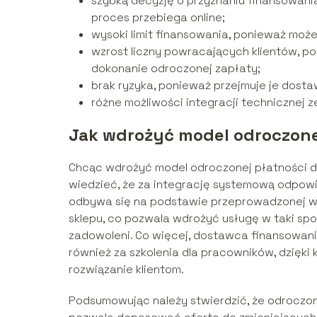
szybką decyzję o przyznaniu finansowania
proces przebiega online;
wysoki limit finansowania, ponieważ może
wzrost liczny powracających klientów, pon
dokonanie odroczonej zapłaty;
brak ryzyka, ponieważ przejmuje je dost
różne możliwości integracji technicznej 
Jak wdrożyć model odroczone
Chcąc wdrożyć model odroczonej płatności d
wiedzieć, że za integrację systemową odpow
odbywa się na podstawie przeprowadzonej w
sklepu, co pozwala wdrożyć usługę w taki spos
zadowoleni. Co więcej, dostawca finansowani
również za szkolenia dla pracowników, dzięk
rozwiązanie klientom.
Podsumowując należy stwierdzić, że odroczon