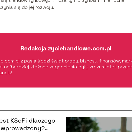
ię trendów rynkowych. Poza tym przynosi firmie liczne
zynia się do jej rozwoju.
Redakcja zyciehandlowe.com.pl
.com.pl z pasją śledzi świat pracy, biznesu, finansów, ma
wet najbardziej złożone zagadnienia były zrozumiałe i prz
andlu!
est KSeF i dlaczego
ł wprowadzony?