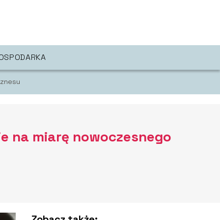
OSPODARKA
iznesu
nie na miarę nowoczesnego
Zobacz także: