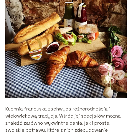
Kuchnia francuska zachwyca różnorodnością i
wielowiekową tradycją. Wśród jej specjałów można
znaleźć zarówno wykwintne dania, jak i proste,
swojskie potrawy. Które z nich zdecydowanie