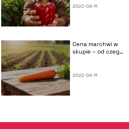
rynek?
2022-04-11
Cena marchwi w
skupie – od czego
zależy i jak
kształtuje się
rynek?
2022-04-11