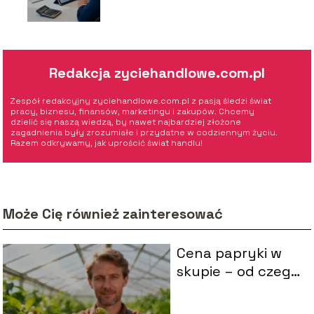
na rękę
Redakcja zyciehandlowe.com.pl
Zespół redakcyjny zyciehandlowe.com.pl z pasją śledzi świat
pracy, biznesu, finansów, marketingu i zakupów. Chcemy
dzielić się naszą wiedzą, by nawet najbardziej złożone
zagadnienia były zrozumiałe i przydatne w codziennym życiu.
Razem odkrywamy, jak uprościć świat handlu!
Może Cię również zainteresować
Cena papryki w
skupie – od czego
zależy i jak
kształtuje się