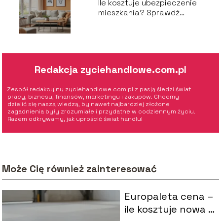
Ile kosztuje ubezpieczenie
mieszkania? Sprawdź
aktualne ceny!
Redakcja zyciehandlowe.com.pl
Zespół redakcyjny zyciehandlowe.com.pl z pasją śledzi świat
pracy, biznesu, finansów, marketingu i zakupów. Chcemy
dzielić się naszą wiedzą, by nawet najbardziej złożone
zagadnienia były zrozumiałe i przydatne w codziennym życiu.
Razem odkrywamy, jak uprościć świat handlu!
Może Cię również zainteresować
Europaleta cena –
ile kosztuje nowa i