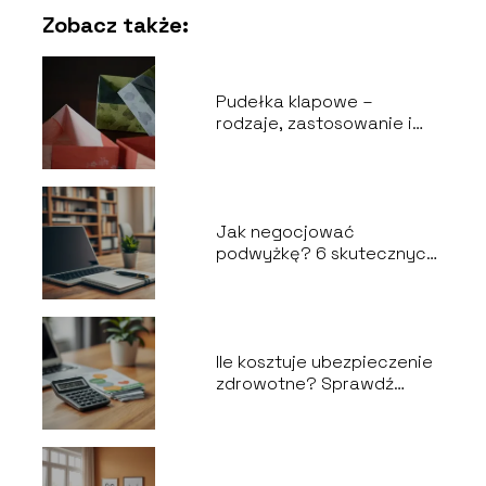
Zobacz także:
Pudełka klapowe –
rodzaje, zastosowanie i
wybór odpowiedniego
opakowania
Jak negocjować
podwyżkę? 6 skutecznych
kroków do sukcesu
Ile kosztuje ubezpieczenie
zdrowotne? Sprawdź
aktualne ceny!