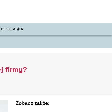
OSPODARKA
j firmy?
Zobacz także: