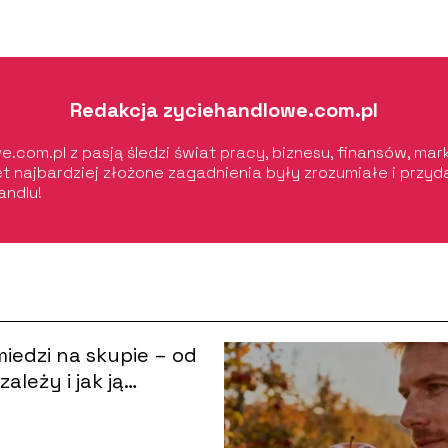
Redakcja zyciehandlowe.com.pl
.com.pl z pasją śledzi świat pracy, biznesu, finansów, ma
wet najbardziej złożone zagadnienia były zrozumiałe i prz
andlu!
iedzi na skupie – od
ależy i jak ją
dzić?