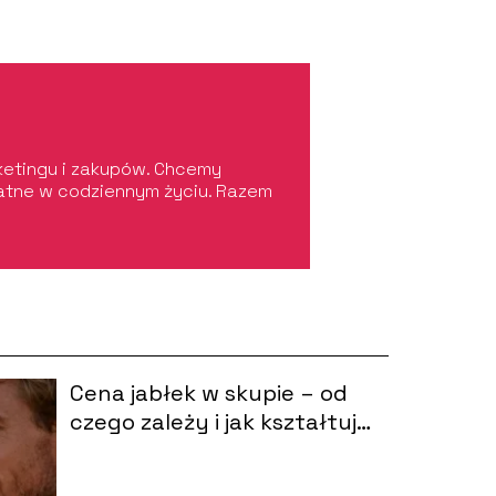
rketingu i zakupów. Chcemy
ydatne w codziennym życiu. Razem
Cena jabłek w skupie – od
czego zależy i jak kształtuje
się rynek?