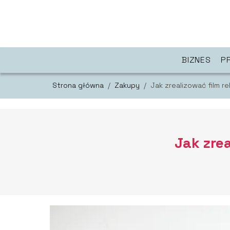
BIZNES
P
Strona główna
/
Zakupy
/
Jak zrealizować film r
Jak zre