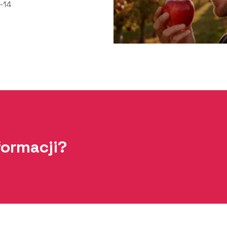
-14
formacji?