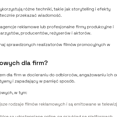
rzystują różne techniki, takie jak storytelling i efekty
kutecznie przekazać wiadomość.
agencje reklamowe lub profesjonalne firmy produkcyjne i
narzystów, producentów, reżyserów i aktorów.
naj sprawdzonych realizatorów filmów promocyjnych w
mowych dla firm?
em dla firm w docieraniu do odbiorców, angażowaniu ich o
tywny i zapadający w pamięć sposób.
mowych, w tym:
ejsze rodzaje filmów reklamowych i są emitowane w telewizj
które są udostępniane online, na przykład na platformach