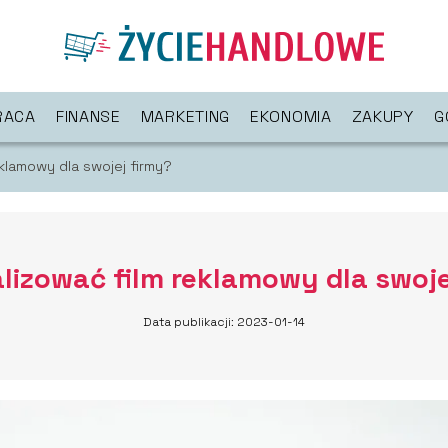
RACA
FINANSE
MARKETING
EKONOMIA
ZAKUPY
G
eklamowy dla swojej firmy?
alizować film reklamowy dla swoje
Data publikacji: 2023-01-14