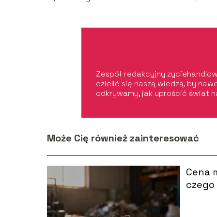
Zespół redakcyjny zyciehandlowe
dzielić się naszą wiedzą, by na
odkrywamy, jak uprościć świat h
Może Cię również zainteresować
Cena m
czego z
spraw