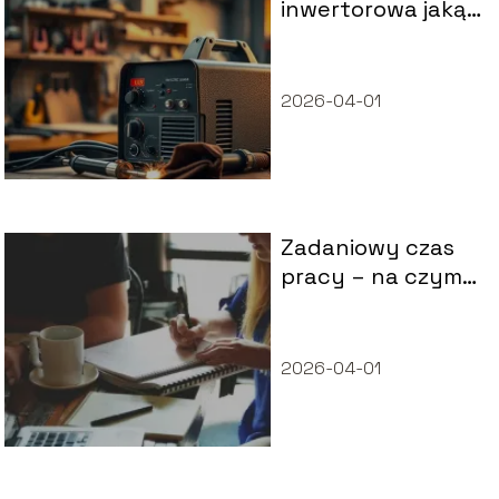
inwertorowa jaką
kupić?
Praktyczny
poradnik
2026-04-01
Zadaniowy czas
pracy – na czym
polega?
2026-04-01