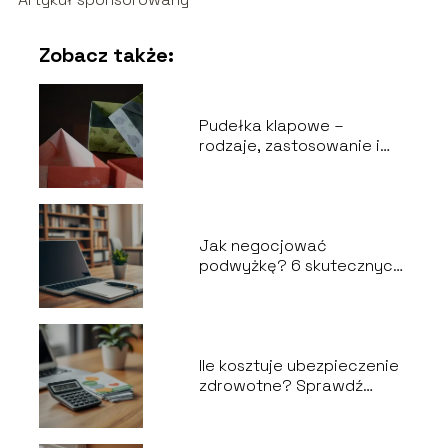
Zobacz także:
Pudełka klapowe –
rodzaje, zastosowanie i
wybór odpowiedniego
opakowania
Jak negocjować
podwyżkę? 6 skutecznych
kroków do sukcesu
Ile kosztuje ubezpieczenie
zdrowotne? Sprawdź
aktualne ceny!