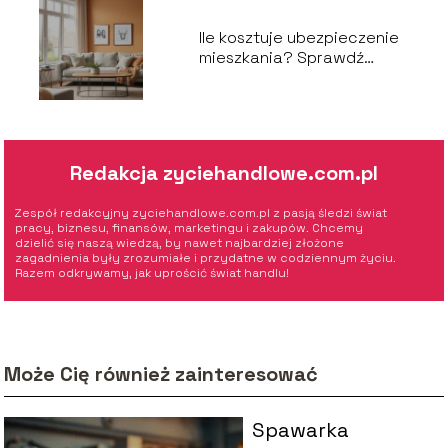
Ile kosztuje ubezpieczenie
mieszkania? Sprawdź
aktualne ceny!
Redakcja zyciehandlowe.com.pl
Zespół redakcyjny zyciehandlowe.com.pl z pasją śledzi świat
pracy, biznesu, finansów, marketingu i zakupów. Chcemy
dzielić się naszą wiedzą, by nawet najbardziej złożone
zagadnienia były zrozumiałe i przydatne w codziennym życiu.
Razem odkrywamy, jak uprościć świat handlu!
Może Cię również zainteresować
Spawarka