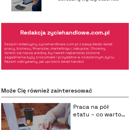
na rękę
Redakcja zyciehandlowe.com.pl
Zespół redakcyjny zyciehandlowe.com.pl z pasją śledzi świat
pracy, biznesu, finansów, marketingu i zakupów. Chcemy
dzielić się naszą wiedzą, by nawet najbardziej złożone
zagadnienia były zrozumiałe i przydatne w codziennym życiu.
Razem odkrywamy, jak uprościć świat handlu!
Może Cię również zainteresować
Praca na pół
etatu – co warto
wiedzieć?