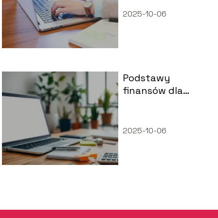
2025-10-06
Podstawy
finansów dla
przedsiębiorców:
jak efektywnie
zarządzać firmą?
2025-10-06