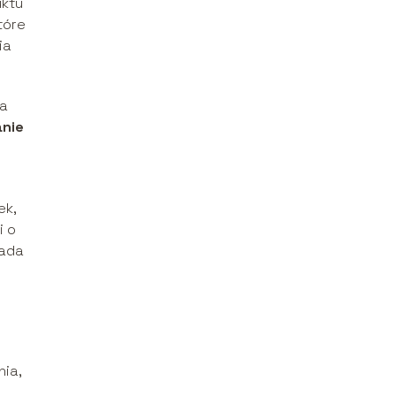
uktu
tóre
ia
ia
nie
ek,
i o
sada
ia,