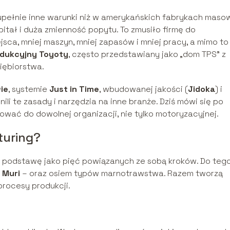
upełnie inne warunki niż w amerykańskich fabrykach maso
pitał i duża zmienność popytu. To zmusiło firmę do
sca, mniej maszyn, mniej zapasów i mniej pracy, a mimo to
dukcyjny Toyoty
, często przedstawiany jako „dom TPS” z
iębiorstwa.
ie
, systemie
Just in Time
, wbudowanej jakości (
Jidoka
) i
li te zasady i narzędzia na inne branże. Dziś mówi się po
wać do dowolnej organizacji, nie tylko motoryzacyjnej.
turing?
j podstawę jako pięć powiązanych ze sobą kroków. Do teg
,
Muri
– oraz osiem typów marnotrawstwa. Razem tworzą
procesy produkcji.