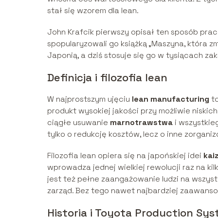
stał się wzorem dla lean.
John Krafcik pierwszy opisał ten sposób prac
spopularyzowali go książką „Maszyna, która 
Japonią, a dziś stosuje się go w tysiącach z
Definicja i filozofia lean
W najprostszym ujęciu
lean manufacturing
to
produkt wysokiej jakości przy możliwie niskich
ciągłe usuwanie
marnotrawstwa
i wszystkieg
tylko o redukcję kosztów, lecz o inne zorgani
Filozofia lean opiera się na japońskiej idei
kai
wprowadza jednej wielkiej rewolucji raz na kil
jest też pełne zaangażowanie ludzi na wszys
zarząd. Bez tego nawet najbardziej zaawanso
Historia i Toyota Production Sy