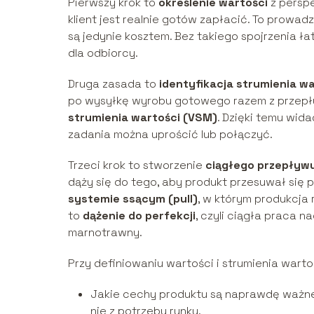
Pierwszy krok to
określenie wartości
z perspe
klient jest realnie gotów zapłacić. To prowa
są jedynie kosztem. Bez takiego spojrzenia ł
dla odbiorcy.
Druga zasada to
identyfikacja strumienia wa
po wysyłkę wyrobu gotowego razem z przepły
strumienia wartości (VSM)
. Dzięki temu wida
zadania można uprościć lub połączyć.
Trzeci krok to stworzenie
ciągłego przepływ
dąży się do tego, aby produkt przesuwał się
systemie ssącym (pull)
, w którym produkcja 
to
dążenie do perfekcji
, czyli ciągła praca n
marnotrawny.
Przy definiowaniu wartości i strumienia warto
Jakie cechy produktu są naprawdę ważne 
nie z potrzeby rynku,