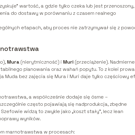
yskuje” wartość, a gdzie tylko czeka lub jest przenoszony,
enia do dostawy w porównaniu z czasem realnego
ególnych etapach, aby proces nie zatrzymywał się z powo
arnotrawstwa
o),
Mura
(nierytmiczność) i
Muri
(przeciążenie). Nadmierne
estabilnego planowania oraz wahań popytu. To z kolei prowa
cja Muda bez zajęcia się Mura i Muri daje tylko częściowy ef
notrawstwa, a współcześnie dodaje się ósme –
 szczególnie często pojawiają się nadprodukcja, zbędne
Szefowie widzą to zwykle jako „koszt stały”, lecz lean
 poprawy wyników.
pom marnotrawstwa w procesach: