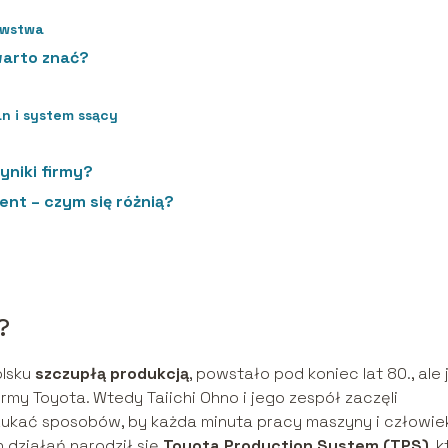
awstwa
warto znać?
n i system ssący
niki firmy?
nt – czym się różnią?
?
olsku
szczupłą produkcją
, powstało pod koniec lat 80., ale
firmy Toyota. Wtedy Taiichi Ohno i jego zespół zaczęli
zukać sposobów, by każda minuta pracy maszyny i człowie
 działań narodził się
Toyota Production System (TPS)
, 