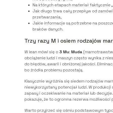
Na których etapach materiał faktycznie „z
Jak długo trwa cały przepływ od zamówi
przetwarzania,
Jakie informacje są potrzebne na poszcz
braków danych.
Trzy razy M i osiem rodzajów m
W lean mówi się o
3 Mu
:
Muda
(marnotrawstw
obciążenie ludzi i maszyn często wynika z ni
do błędów, awarii i obniżonej jakości. Elimina
bo źródła problemu pozostają.
Klasycznie wyróżnia się siedem rodzajów mar
niewykorzystany potencjał ludzi. W produkcji
zapasy i oczekiwanie na materiał lub decyzje. 
pokazuje, że to ogromna rezerwa możliwości
Warto przyjrzeć się ośmiu podstawowym ty