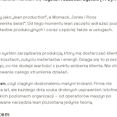
y jako „lean production”, a Womack, Jones i Roos
zmieniła świat”. Od tego momentu lean zaczęto wdrażać po
akładów produkcyjnych i coraz częściej także w usługach.
 system zarządzania produkcją, który ma dostarczać klien
 kosztach, zużyciu materiałów i energii. Osiąga się to przez
o, co nie dodaje wartości z punktu widzenia klienta. Nie c
zowanie całego strumienia działań.
zen
, czyli ciągłym doskonaleniu małymi krokami. Firma nie
ka lat, ale każdego dnia szuka drobnych usprawnień. Istotn
tkich poziomach organizacji – od operatorów maszyn po
wane narzędzia lean pozostaną jedynie teorią.
stem