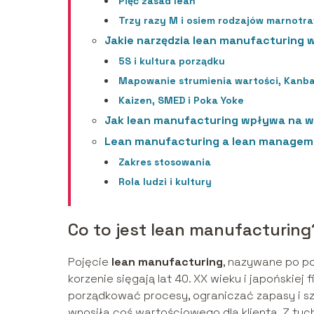
Pięć zasad lean
Trzy razy M i osiem rodzajów marnotr
Jakie narzędzia lean manufacturing 
5S i kultura porządku
Mapowanie strumienia wartości, Kanba
Kaizen, SMED i Poka Yoke
Jak lean manufacturing wpływa na wy
Lean manufacturing a lean manageme
Zakres stosowania
Rola ludzi i kultury
Co to jest lean manufacturing
Pojęcie
lean manufacturing
, nazywane po p
korzenie sięgają lat 40. XX wieku i japońskiej 
porządkować procesy, ograniczać zapasy i s
wnosiła coś wartościowego dla klienta. Z tych