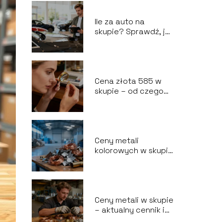
Ile za auto na
skupie? Sprawdź, jak
wyceniane są
pojazdy
Cena złota 585 w
skupie – od czego
zależy i jak ją
sprawdzić?
Ceny metali
kolorowych w skupie
– aktualny cennik i
czynniki wpływu
Ceny metali w skupie
– aktualny cennik i
czynniki wpływające