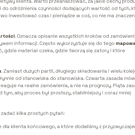
ktywy klienta. Warto przeanalizować, za jakie cechy prod
dzi do odróżnienia czynności dodających wartość od tych, k
atwo inwestować czas i pieniądze w coś, co nie ma znaczen
rtości
. Oznacza opisanie wszystkich kroków od zamówien
wem informacji. Często wykorzystuje się do tego
mapowa
ć, gdzie materiał czeka, gdzie tworzą się zatory i które
u
. Zamiast dużych partii, długiego składowania i wielu kolej
 płynnie od stanowiska do stanowiska. Czwarta zasada mów
reaguje na realne zamówienia, a nie na prognozy. Piąta za
ad tym, aby proces był prostszy, stabilniejszy i coraz mniej
 zadać kilka prostych pytań:
dla klienta końcowego, a które dodaliśmy z przyzwyczajen