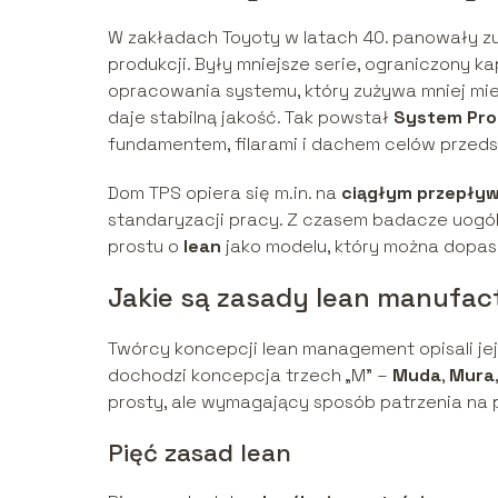
W zakładach Toyoty w latach 40. panowały z
produkcji. Były mniejsze serie, ograniczony ka
opracowania systemu, który zużywa mniej miej
daje stabilną jakość. Tak powstał
System Pro
fundamentem, filarami i dachem celów przeds
Dom TPS opiera się m.in. na
ciągłym przepływ
standaryzacji pracy. Z czasem badacze uogólni
prostu o
lean
jako modelu, który można dopaso
Jakie są zasady lean manufac
Twórcy koncepcji lean management opisali je
dochodzi koncepcja trzech „M” –
Muda
,
Mura
prosty, ale wymagający sposób patrzenia na 
Pięć zasad lean