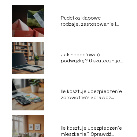
Pudełka klapowe –
rodzaje, zastosowanie i
wybór odpowiedniego
opakowania
Jak negocjować
podwyżkę? 6 skutecznych
kroków do sukcesu
Ile kosztuje ubezpieczenie
zdrowotne? Sprawdź
aktualne ceny!
Ile kosztuje ubezpieczenie
mieszkania? Sprawdź