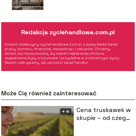
aktualne ceny!
Redakcja zyciehandlowe.com.pl
Zespół redakcyjny zyciehandlowe.com.pl z pasją śledzi świat
pracy, biznesu, finansów, marketingu i zakupów. Chcemy
dzielić się naszą wiedzą, by nawet najbardziej złożone
zagadnienia były zrozumiałe i przydatne w codziennym życiu.
Razem odkrywamy, jak uprościć świat handlu!
Może Cię również zainteresować
Cena truskawek w
🟅 AI
skupie – od czego
zależy i jak się
zmienia?