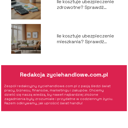
Ile kosztuje ubezpieczenie
zdrowotne? Sprawdź
aktualne ceny!
Ile kosztuje ubezpieczenie
mieszkania? Sprawdź
aktualne ceny!
Redakcja zyciehandlowe.com.pl
Zespół redakcyjny zyciehandlowe.com.pl z pasją śledzi świat
pracy, biznesu, finansów, marketingu i zakupów. Chcemy
dzielić się naszą wiedzą, by nawet najbardziej złożone
zagadnienia były zrozumiałe i przydatne w codziennym życiu.
Razem odkrywamy, jak uprościć świat handlu!