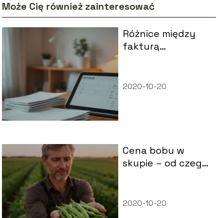
Może Cię również zainteresować
Różnice między
fakturą
tradycyjną a
fakturą w KSeF –
co warto
2020-10-20
wiedzieć?
Cena bobu w
skupie – od czego
zależy i jak
kształtuje się
rynek?
2020-10-20