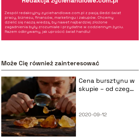
Redakcja zyciehandlowe.com.pl
Zespół redakcyjny zyciehandlowe.com.pl z pasją śledzi świat
pracy, biznesu, finansów, marketingu i zakupów. Chcemy
dzielić się naszą wiedzą, by nawet najbardziej złożone
zagadnienia były zrozumiałe i przydatne w codziennym życiu.
Razem odkrywamy, jak uprościć świat handlu!
Może Cię również zainteresować
Cena bursztynu w
skupie – od czego
zależy i ile można
zarobić?
2020-09-12