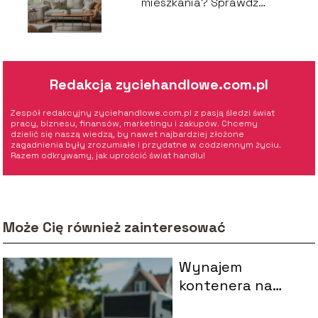
mieszkania? Sprawdź
aktualne ceny!
Redakcja zyciehandlowe.com.pl
Zespół redakcyjny zyciehandlowe.com.pl z pasją śledzi świat
pracy, biznesu, finansów, marketingu i zakupów. Chcemy
dzielić się naszą wiedzą, by nawet najbardziej złożone
zagadnienia były zrozumiałe i przydatne w codziennym życiu.
Razem odkrywamy, jak uprościć świat handlu!
Może Cię również zainteresować
Wynajem
kontenera na
odpady zmieszane