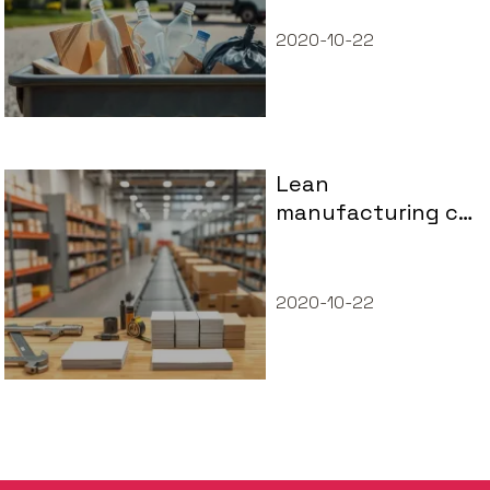
cena, ile
zapłacisz?
2020-10-22
Lean
manufacturing co
to? Zasady i
korzyści
2020-10-22