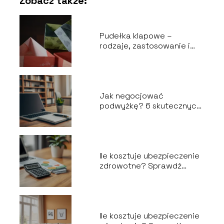
Zobacz także:
Pudełka klapowe –
rodzaje, zastosowanie i
wybór odpowiedniego
opakowania
Jak negocjować
podwyżkę? 6 skutecznych
kroków do sukcesu
Ile kosztuje ubezpieczenie
zdrowotne? Sprawdź
aktualne ceny!
Ile kosztuje ubezpieczenie