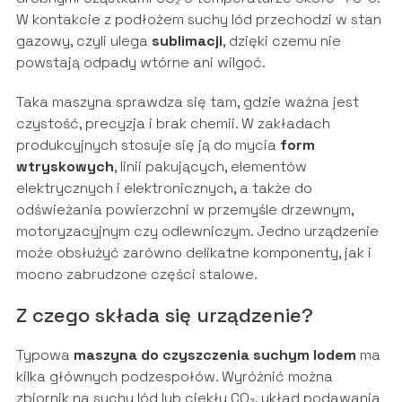
W kontakcie z podłożem suchy lód przechodzi w stan
gazowy, czyli ulega
sublimacji
, dzięki czemu nie
powstają odpady wtórne ani wilgoć.
Taka maszyna sprawdza się tam, gdzie ważna jest
czystość, precyzja i brak chemii. W zakładach
produkcyjnych stosuje się ją do mycia
form
wtryskowych
, linii pakujących, elementów
elektrycznych i elektronicznych, a także do
odświeżania powierzchni w przemyśle drzewnym,
motoryzacyjnym czy odlewniczym. Jedno urządzenie
może obsłużyć zarówno delikatne komponenty, jak i
mocno zabrudzone części stalowe.
Z czego składa się urządzenie?
Typowa
maszyna do czyszczenia suchym lodem
ma
kilka głównych podzespołów. Wyróżnić można
zbiornik na suchy lód lub ciekły CO₂, układ podawania