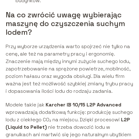
budynków.
Na co zwrócić uwagę wybierając
maszynę do czyszczenia suchym
lodem?
Przy wyborze urządzenia warto spojrzeć nie tylko na
cenę, ale też na parametry pracy i ergonomię.
Znaczenie mają między innymi zużycie suchego lodu,
zapotrzebowanie na sprężone powietrze, mobilność,
poziom hałasu oraz wygoda obsługi. Dla wielu firm
ważna jest też możliwość szybkiej zmiany trybu pracy
i dopasowania ilości lodu do rodzaju zadania.
Modele takie jak
Karcher IB 10/15 L2P Advanced
wprowadzają dodatkową funkcję: produkcję suchego
lodu z ciekłego CO₂ na miejscu. Dzięki procesowi
L2P
(Liquid to Pellet)
nie trzeba dowozić lodu w
granulkach ani martwić się jego naturalnym ubytkiem