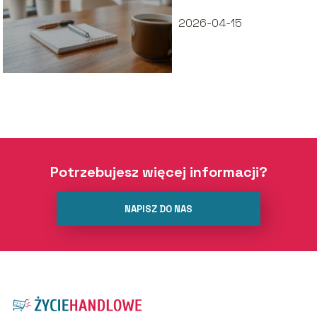
usługowym?
Praktyczne
2026-04-15
porady
Potrzebujesz więcej informacji?
NAPISZ DO NAS