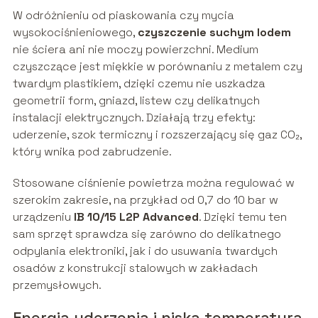
W odróżnieniu od piaskowania czy mycia
wysokociśnieniowego,
czyszczenie suchym lodem
nie ściera ani nie moczy powierzchni. Medium
czyszczące jest miękkie w porównaniu z metalem czy
twardym plastikiem, dzięki czemu nie uszkadza
geometrii form, gniazd, listew czy delikatnych
instalacji elektrycznych. Działają trzy efekty:
uderzenie, szok termiczny i rozszerzający się gaz CO₂,
który wnika pod zabrudzenie.
Stosowane ciśnienie powietrza można regulować w
szerokim zakresie, na przykład od 0,7 do 10 bar w
urządzeniu
IB 10/15 L2P Advanced
. Dzięki temu ten
sam sprzęt sprawdza się zarówno do delikatnego
odpylania elektroniki, jak i do usuwania twardych
osadów z konstrukcji stalowych w zakładach
przemysłowych.
Energia uderzenia i niska temperatura