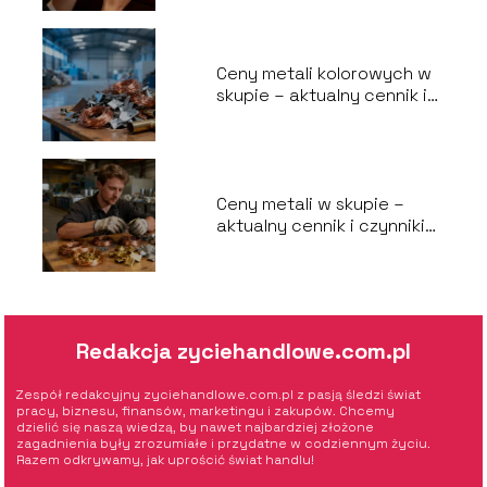
Ceny metali kolorowych w
skupie – aktualny cennik i
czynniki wpływu
Ceny metali w skupie –
aktualny cennik i czynniki
wpływające
Redakcja zyciehandlowe.com.pl
Zespół redakcyjny zyciehandlowe.com.pl z pasją śledzi świat
pracy, biznesu, finansów, marketingu i zakupów. Chcemy
dzielić się naszą wiedzą, by nawet najbardziej złożone
zagadnienia były zrozumiałe i przydatne w codziennym życiu.
Razem odkrywamy, jak uprościć świat handlu!