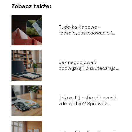
Zobacz także:
Pudełka klapowe –
rodzaje, zastosowanie i
wybór odpowiedniego
opakowania
Jak negocjować
podwyżkę? 6 skutecznych
kroków do sukcesu
Ile kosztuje ubezpieczenie
zdrowotne? Sprawdź
aktualne ceny!