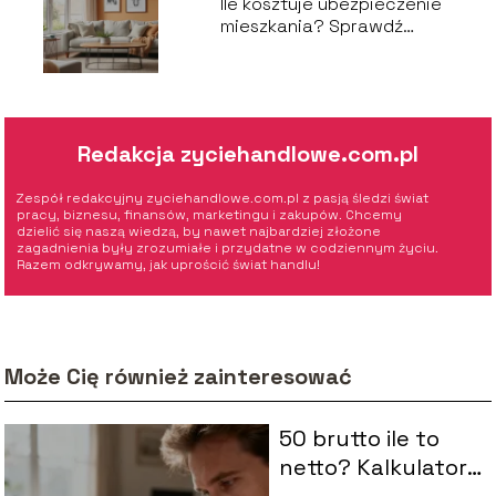
Ile kosztuje ubezpieczenie
mieszkania? Sprawdź
aktualne ceny!
Redakcja zyciehandlowe.com.pl
Zespół redakcyjny zyciehandlowe.com.pl z pasją śledzi świat
pracy, biznesu, finansów, marketingu i zakupów. Chcemy
dzielić się naszą wiedzą, by nawet najbardziej złożone
zagadnienia były zrozumiałe i przydatne w codziennym życiu.
Razem odkrywamy, jak uprościć świat handlu!
Może Cię również zainteresować
50 brutto ile to
netto? Kalkulator
wynagrodzeń