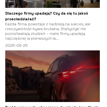
Dlaczego firmy upadają? Czy da się tu jakoś
przeciwdziałać?
Każda firma powstaje z nadzieją na sukces, ale
rzeczywistość bywa brutalna. Statystyki nie
pozostawiają złudzeń – małe firmy upadają
najczęściej w pierwszych la...
2025-09-25