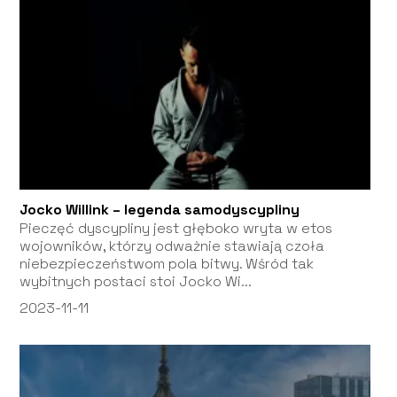
Jocko Willink – legenda samodyscypliny
Pieczęć dyscypliny jest głęboko wryta w etos
wojowników, którzy odważnie stawiają czoła
niebezpieczeństwom pola bitwy. Wśród tak
wybitnych postaci stoi Jocko Wi...
2023-11-11